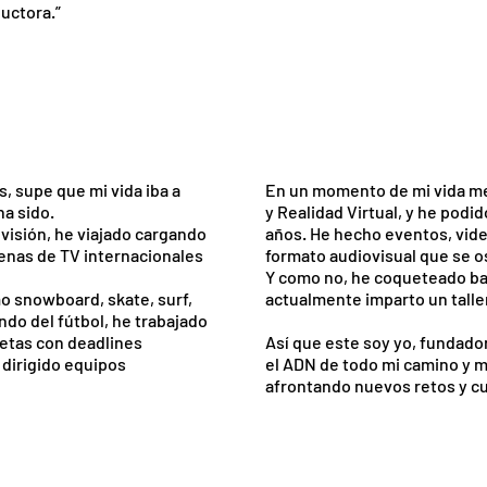
uctora.”
En un momento de mi vida me 
, supe que mi vida iba a
y Realidad Virtual, y he podi
ha sido.
años. He hecho eventos, video
evisión, he viajado cargando
formato audiovisual que se o
denas de TV internacionales
Y como no, he coqueteado bas
actualmente imparto un talle
o snowboard, skate, surf,
do del fútbol, he trabajado
Así que este soy yo, fundado
etas con deadlines
el ADN de todo mi camino y mi
 dirigido equipos
afrontando nuevos retos y cu