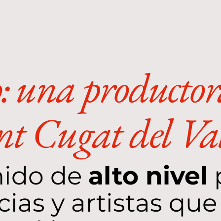
: una productor
nt Cugat del Val
nido de
alto nivel
ias y artistas qu