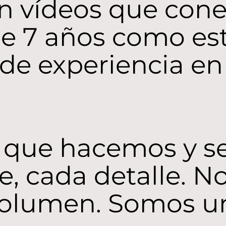
on vídeos que con
e 7 años como est
de experiencia en 
 que hacemos y s
te, cada detalle. 
volumen. Somos u