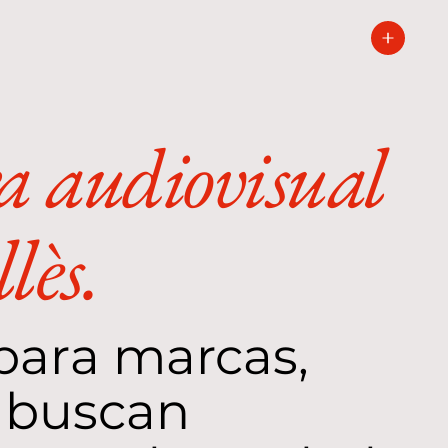
a audiovisual
lès.
para marcas,
e buscan