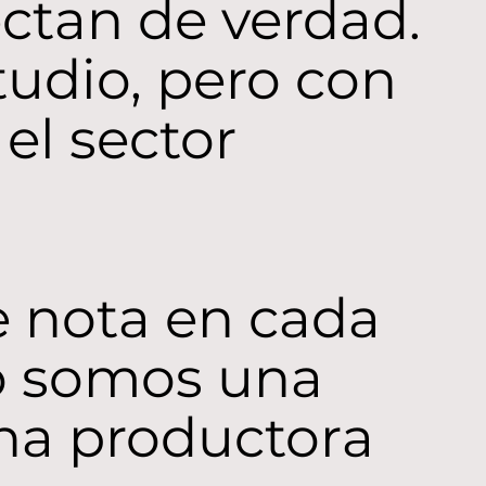
ectan de verdad.
udio, pero con
el sector
e nota en cada
No somos una
na productora