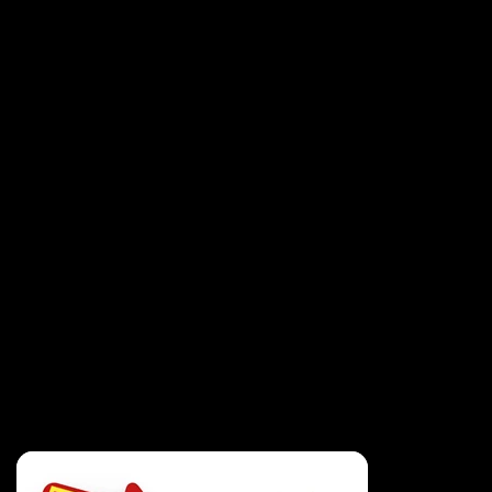
sea televisión, cine o
plataformas digitales,
garantizando impacto y
recordación. Nuestro
objetivo es que tu anuncio
no solo capte la atención,
sino que también motive a
la acción y refuerce la
identidad de tu empresa.